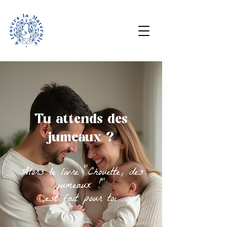
Tu attends des
jumeaux ?
Alors le livre "Chouette, des
jumeaux !"
est fait pour toi