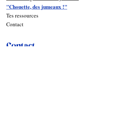
"Chouette, des jumeaux !"
Tes ressources
Contact
Contact
06 63 79 23 92
clotilde@atraverslamaternite.com
Clotilde Desgrugillers
1174 Route de Cavaillon
84 800 L'Isle-sur-la-Sorgue
Mentions légales